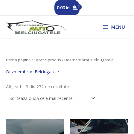
Skip
0.00
lei
to
content
MENU
Sortat
Prima pagină
/ Locatie produs / Dezmembrari Belciugatele
după
cele
mai
Dezmembrari Belciugatele
recente
Afișez 1 - 9 din 272 de rezultate