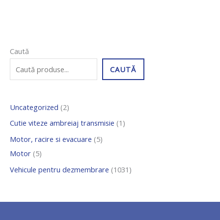
5
2
5
1
1
Caută
p
p
p
p
0
CAUTĂ
r
r
r
r
3
o
o
o
o
1
Uncategorized
2
d
d
d
d
d
u
u
u
u
e
Cutie viteze ambreiaj transmisie
1
s
s
s
s
p
Motor, racire si evacuare
5
e
e
e
r
Motor
5
o
Vehicule pentru dezmembrare
1031
d
u
s