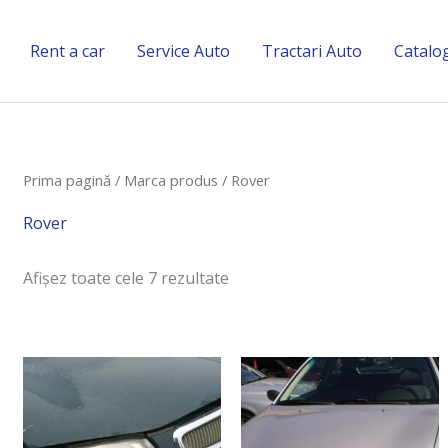
Rent a car
Service Auto
Tractari Auto
Catalo
Sortat
Prima pagină
/ Marca produs / Rover
după
cele
mai
Rover
recente
Afișez toate cele 7 rezultate