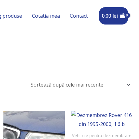
0.00
lei
g produse
Cotatia mea
Contact
Vehicule pentru dezmembrare