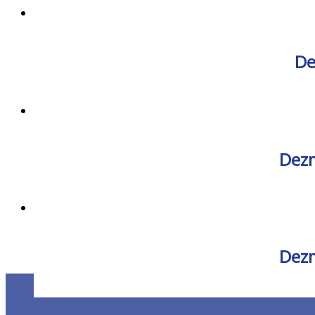
De
Dezm
Dezm