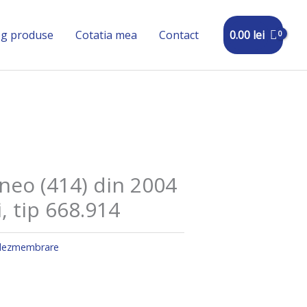
0.00
lei
og produse
Cotatia mea
Contact
eo (414) din 2004
, tip 668.914
 dezmembrare