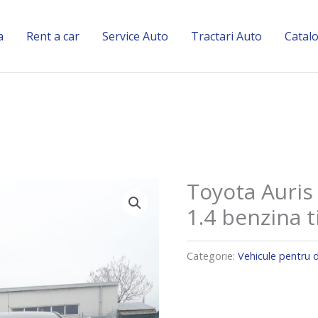
a
Rent a car
Service Auto
Tractari Auto
Catal
Toyota Auris
1.4 benzina t
Categorie:
Vehicule pentru