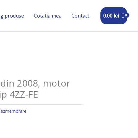
0.00
lei
og produse
Cotatia mea
Contact
 din 2008, motor
ip 4ZZ-FE
 dezmembrare