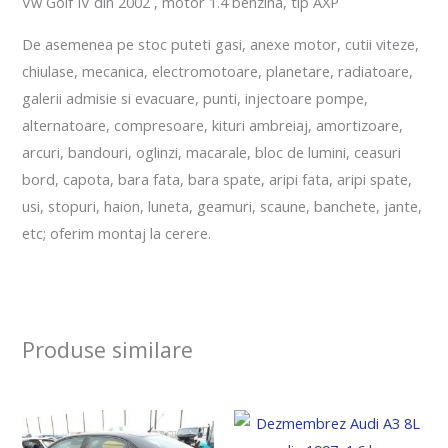
Vw Golf IV din 2002 , motor 1.4 benzina, tip AXP
De asemenea pe stoc puteti gasi, anexe motor, cutii viteze,
chiulase, mecanica, electromotoare, planetare, radiatoare,
galerii admisie si evacuare, punti, injectoare pompe,
alternatoare, compresoare, kituri ambreiaj, amortizoare,
arcuri, bandouri, oglinzi, macarale, bloc de lumini, ceasuri
bord, capota, bara fata, bara spate, aripi fata, aripi spate,
usi, stopuri, haion, luneta, geamuri, scaune, banchete, jante,
etc; oferim montaj la cerere.
Produse similare