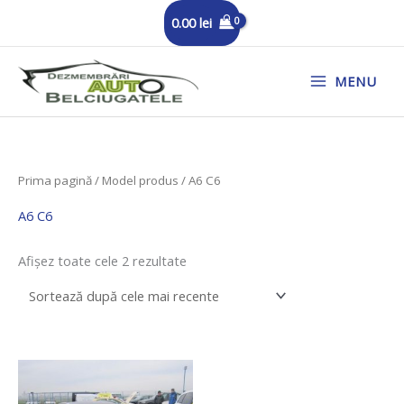
Skip
0.00
lei
to
content
MENU
Sortat
Prima pagină
/ Model produs / A6 C6
după
cele
mai
A6 C6
recente
Afișez toate cele 2 rezultate