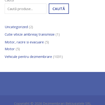
Caută
p
p
p
p
0
CAUTĂ
r
r
r
r
3
o
o
o
o
1
Uncategorized
2
d
d
d
d
d
u
u
u
u
e
Cutie viteze ambreiaj transmisie
1
s
s
s
s
p
Motor, racire si evacuare
5
e
e
e
r
Motor
5
o
Vehicule pentru dezmembrare
1031
d
u
s
e
Copyright © 2026 Dezmembrari Belciugatele SRL