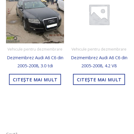
Vehicule pentru dezmembrare
Vehicule pentru dezmembrare
Dezmembrez Audi A6 C6 din
Dezmembrez Audi A6 C6 din
2005-2008, 3.0 tdi
2005-2008, 4.2 V8
CITEȘTE MAI MULT
CITEȘTE MAI MULT
5
2
5
1
1