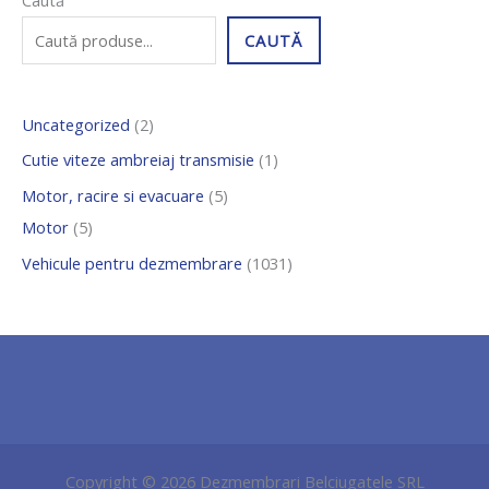
Caută
p
p
p
p
0
CAUTĂ
r
r
r
r
3
o
o
o
o
1
Uncategorized
2
d
d
d
d
d
u
u
u
u
e
Cutie viteze ambreiaj transmisie
1
s
s
s
s
p
Motor, racire si evacuare
5
e
e
e
r
Motor
5
o
Vehicule pentru dezmembrare
1031
d
u
s
e
Copyright © 2026 Dezmembrari Belciugatele SRL