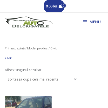
Skip
0.00
lei
to
content
MENU
Prima pagină
/ Model produs / Civic
Civic
Afișez singurul rezultat