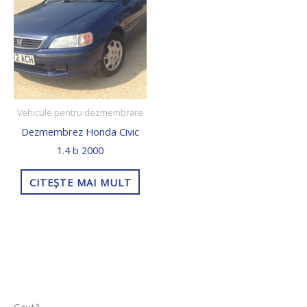
Vehicule pentru dezmembrare
Dezmembrez Honda Civic
1.4 b 2000
CITEȘTE MAI MULT
5
2
5
1
1