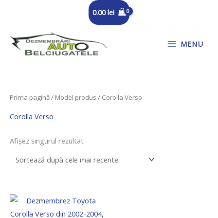
Skip
0.00
lei
to
content
MENU
Prima pagină
/ Model produs / Corolla Verso
Corolla Verso
Afișez singurul rezultat