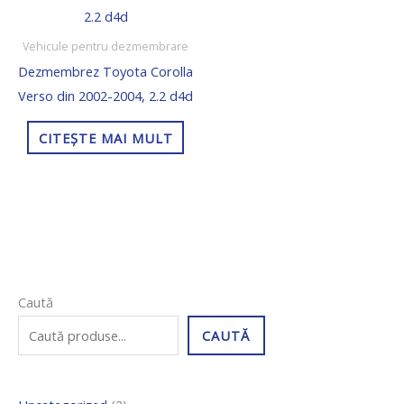
Vehicule pentru dezmembrare
Dezmembrez Toyota Corolla
Verso din 2002-2004, 2.2 d4d
CITEȘTE MAI MULT
5
2
5
1
1
Caută
p
p
p
p
0
CAUTĂ
r
r
r
r
3
o
o
o
o
1