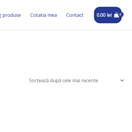
0.00
lei
g produse
Cotatia mea
Contact