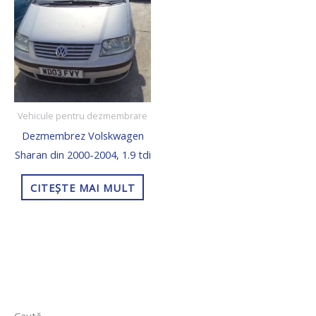
Vehicule pentru dezmembrare
Dezmembrez Volskwagen
Sharan din 2000-2004, 1.9 tdi
CITEȘTE MAI MULT
5
2
5
1
1