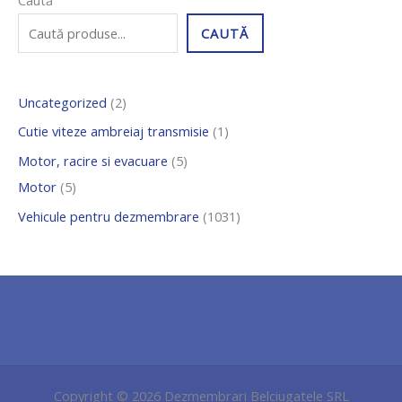
Caută
p
p
p
p
0
CAUTĂ
r
r
r
r
3
o
o
o
o
1
Uncategorized
2
d
d
d
d
d
u
u
u
u
e
Cutie viteze ambreiaj transmisie
1
s
s
s
s
p
Motor, racire si evacuare
5
e
e
e
r
Motor
5
o
Vehicule pentru dezmembrare
1031
d
u
s
e
Copyright © 2026 Dezmembrari Belciugatele SRL