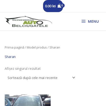
Skip
0.00
lei
to
content
MENU
Prima pagină
/ Model produs / Sharan
Sharan
Afișez singurul rezultat