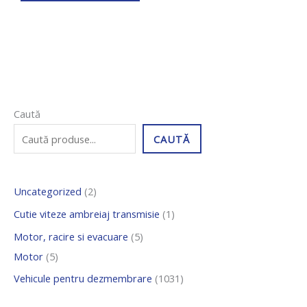
5
2
5
1
1
Caută
p
p
p
p
0
CAUTĂ
r
r
r
r
3
o
o
o
o
1
Uncategorized
2
d
d
d
d
d
u
u
u
u
e
Cutie viteze ambreiaj transmisie
1
s
s
s
s
p
Motor, racire si evacuare
5
e
e
e
r
Motor
5
o
Vehicule pentru dezmembrare
1031
d