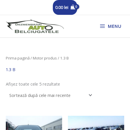
Skip
0.00
lei
to
content
MENU
Sortat
Prima pagină
/ Motor produs / 1.3 B
după
cele
mai
1.3 B
recente
Afișez toate cele 5 rezultate