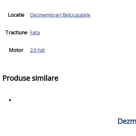
Locatie
Dezmembrari Belciugatele
Tractiune
Fata
Motor
2.0 hdi
Produse similare
Dezme