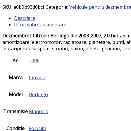
SKU:
a0b9b93d0bcf
Categorie:
Vehicule pentru dezmembr
Descriere
Informații suplimentare
Dezmembrez Citroen Berlingo din 2003-2007, 2.0 hdi,
am mo
amortizoare, electromotor, radiatoare, planetare, punti, alt
usi, aripi Fata si spate, stopuri, haion, luneta, geamuri, or
An
2006
Marca
Citroen
Model
Berlingo
Transmisie
Manuala
Conditie
Folosita