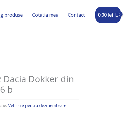
0.00
lei
og produse
Cotatia mea
Contact
Dacia Dokker din
.6 b
rie:
Vehicule pentru dezmembrare