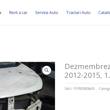
a
Rent a car
Service Auto
Tractari Auto
Catal
Dezmembrez 
2012-2015, 1
SKU:
1f1f85f858d5
Catego