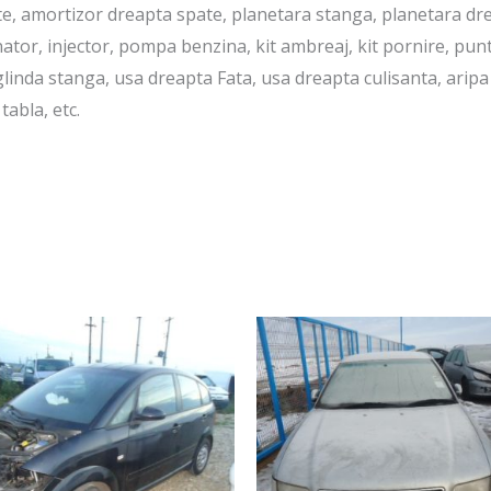
e, amortizor dreapta spate, planetara stanga, planetara drea
nator, injector, pompa benzina, kit ambreaj, kit pornire, pun
glinda stanga, usa dreapta Fata, usa dreapta culisanta, arip
abla, etc.