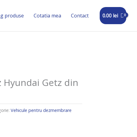
0.00
lei
og produse
Cotatia mea
Contact
Hyundai Getz din
orie:
Vehicule pentru dezmembrare