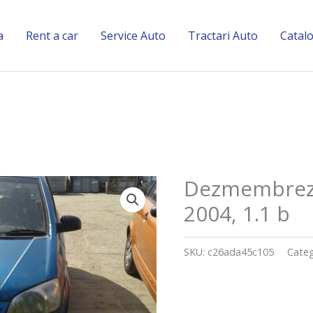
a
Rent a car
Service Auto
Tractari Auto
Catal
Dezmembrez 
2004, 1.1 b
SKU:
c26ada45c105
Categ